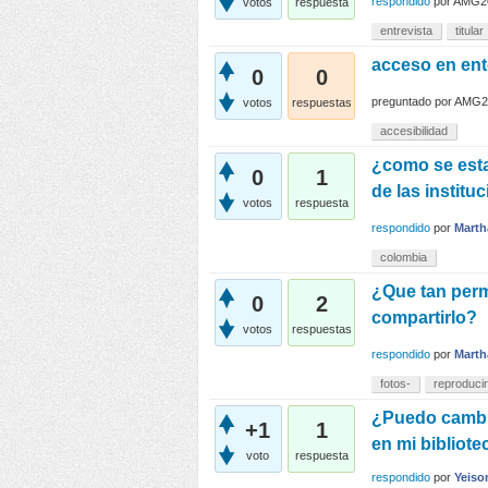
respondido
por
AMG2
votos
respuesta
entrevista
titular
acceso en en
0
0
preguntado
por
AMG2
votos
respuestas
accesibilidad
¿como se esta
0
1
de las institu
votos
respuesta
respondido
por
Marth
colombia
¿Que tan permi
0
2
compartirlo?
votos
respuestas
respondido
por
Marth
fotos-
reproducir
¿Puedo cambia
+1
1
en mi bibliote
voto
respuesta
respondido
por
Yeiso