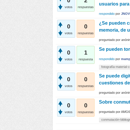
0
2
usuarios para
votos
respuestas
respondido
por
JNO
¿Se pueden cr
0
0
memoria, de un
votos
respuestas
preguntado
por
anóni
Se pueden toma
0
1
respondido
por
mamp
votos
respuesta
fotografía-material-c
Se puede digit
0
0
cuestiones de
votos
respuestas
preguntado
por
anóni
Sobre conmuta
0
0
preguntado
por
AMG6
votos
respuestas
conmutación-bibliogr