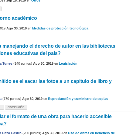
019
Sep 18, 2019
en
Otros
torno académico
019
Ago 30, 2019
en
Medidas de protección tecnológica
 manejando el derecho de autor en las bibliotecas
ciones educativas del país?
a Torres
(
140
puntos)
Ago 30, 2019
en
Legislación
tido es el sacar las fotos a un capitulo de libro y
a
(
170
puntos)
Ago 30, 2019
en
Reproducción y suministro de copias
-
distribución
r el formato de una obra para hacerlo accesible
ca?
n Daza Castro
(
200
puntos)
Ago 30, 2019
en
Uso de obras en beneficio de