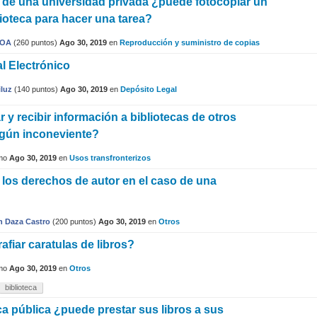
 de una universidad privada ¿puede fotocopiar un
blioteca para hacer una tarea?
VOA
(
260
puntos)
Ago 30, 2019
en
Reproducción y suministro de copias
l Electrónico
luz
(
140
puntos)
Ago 30, 2019
en
Depósito Legal
r y recibir información a bibliotecas de otros
ngún inconeviente?
mo
Ago 30, 2019
en
Usos transfronterizos
los derechos de autor en el caso de una
n Daza Castro
(
200
puntos)
Ago 30, 2019
en
Otros
fiar caratulas de libros?
mo
Ago 30, 2019
en
Otros
biblioteca
ca pública ¿puede prestar sus libros a sus