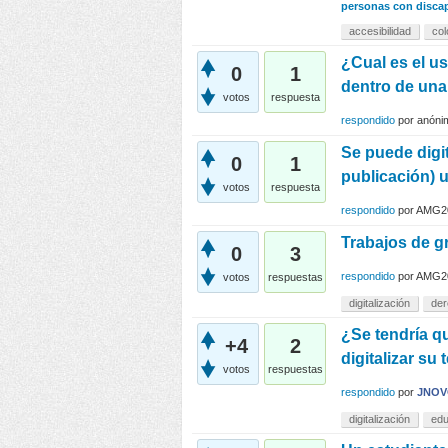
personas con disca
accesibilidad
co
¿Cual es el u
0
1
dentro de una 
votos
respuesta
respondido
por
anóni
Se puede digit
0
1
publicación) u
votos
respuesta
respondido
por
AMG2
Trabajos de g
0
3
respondido
por
AMG2
votos
respuestas
digitalización
der
¿Se tendría q
+4
2
digitalizar su
votos
respuestas
respondido
por
JNO
digitalización
edu