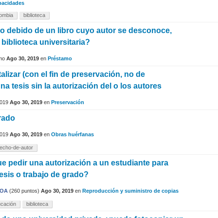
pacidades
lombia
biblioteca
so debido de un libro cuyo autor se desconoce,
biblioteca universitaria?
mo
Ago 30, 2019
en
Préstamo
alizar (con el fin de preservación, no de
na tesis sin la autorización del o los autores
019
Ago 30, 2019
en
Preservación
rado
019
Ago 30, 2019
en
Obras huérfanas
echo-de-autor
ue pedir una autorización a un estudiante para
 tesis o trabajo de grado?
VOA
(
260
puntos)
Ago 30, 2019
en
Reproducción y suministro de copias
cación
biblioteca