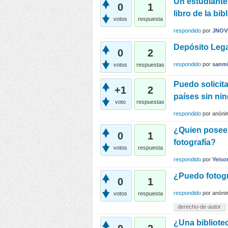
Un estudiante
0
1
libro de la bi
votos
respuesta
respondido
por
JNO
Depósito Lega
0
2
respondido
por
sanmi
votos
respuestas
Puedo solicita
+1
2
países sin ni
voto
respuestas
respondido
por
anóni
¿Quien posee 
0
1
fotografía?
votos
respuesta
respondido
por
Yeiso
¿Puedo fotogra
0
1
respondido
por
anóni
votos
respuesta
derecho-de-autor
¿Una bibliote