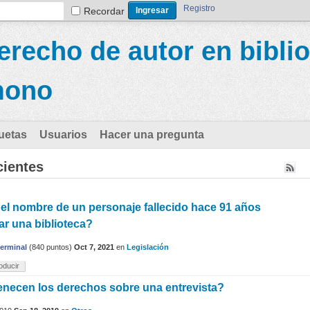
Registro
Recordar
recho de autor en biblio
mono
uetas
Usuarios
Hacer una pregunta
cientes
r el nombre de un personaje fallecido hace 91 años
r una biblioteca?
terminal
(
840
puntos)
Oct 7, 2021
en
Legislación
oducir
enecen los derechos sobre una entrevista?