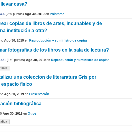
 llevar casa?
VOA
(
260
puntos)
Ago 30, 2019
en
Préstamo
ear copias de libros de artes, incunables y de
a institución a otra?
mo
Ago 30, 2019
en
Reproducción y suministro de copias
r fotografías de los libros en la sala de lectura?
a21
(
140
puntos)
Ago 30, 2019
en
Reproducción y suministro de copias
elular
alizar una coleccion de literaratura Gris por
 espacio fisico
mo
Ago 30, 2019
en
Preservación
ción bibliográfica
0
Ago 30, 2019
en
Otros
áfica