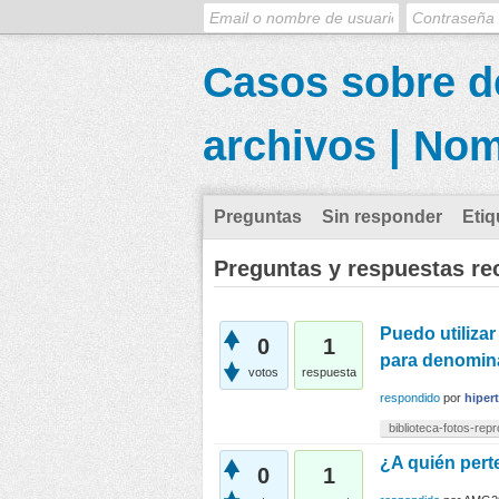
Casos sobre de
archivos | No
Preguntas
Sin responder
Etiq
Preguntas y respuestas re
Puedo utiliza
0
1
para denomina
votos
respuesta
respondido
por
hiper
biblioteca-fotos-repr
¿A quién pert
0
1